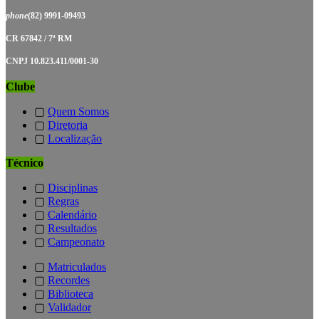
phone
(82) 9991-09493
CR 67842 / 7ª RM
CNPJ 10.823.411/0001-30
Clube
▢
Quem Somos
▢
Diretoria
▢
Localização
Técnico
▢
Disciplinas
▢
Regras
▢
Calendário
▢
Resultados
▢
Campeonato
▢
Matriculados
▢
Recordes
▢
Biblioteca
▢
Validador