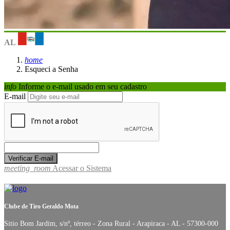
AL
home
Esqueci a Senha
info
Informe o e-mail usado em seu cadastro
E-mail
meeting_room
Acessar o Sistema
Clube de Tiro Geraldo Mota
Sitio Bom Jardim, s/nº, térreo - Zona Rural - Arapiraca - AL - 57300-000