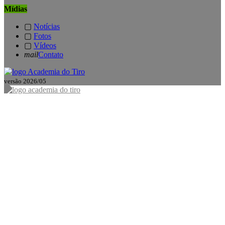
Mídias
▢
Notícias
▢
Fotos
▢
Vídeos
mail
Contato
versão 2026/05