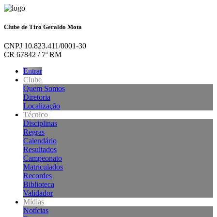
Clube de Tiro Geraldo Mota
CNPJ 10.823.411/0001-30
CR 67842 / 7ª RM
Entrar
Clube
Quem Somos
Diretoria
Localização
Técnico
Disciplinas
Regras
Calendário
Resultados
Campeonato
Matriculados
Recordes
Biblioteca
Validador
Mídias
Notícias