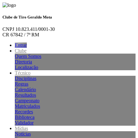
Clube de Tiro Geraldo Mota
CNPJ 10.823.411/0001-30
CR 67842 / 7ª RM
Entrar
Clube
Quem Somos
Diretoria
Localização
Técnico
Disciplinas
Regras
Calendário
Resultados
Campeonato
Matriculados
Recordes
Biblioteca
Validador
Mídias
Notícias