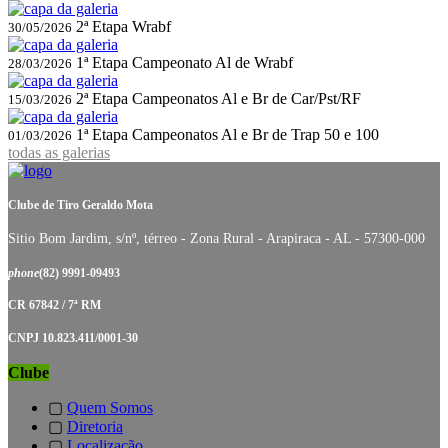
2ª Etapa Wrabf
30/05/2026
1ª Etapa Campeonato Al de Wrabf
28/03/2026
2ª Etapa Campeonatos Al e Br de Car/Pst/RF
15/03/2026
1ª Etapa Campeonatos Al e Br de Trap 50 e 100
01/03/2026
todas as galerias
Clube de Tiro Geraldo Mota
Sitio Bom Jardim, s/nº, térreo - Zona Rural - Arapiraca - AL - 57300-000
phone
(82) 9991-09493
CR 67842 / 7ª RM
CNPJ 10.823.411/0001-30
Clube
▢
Quem Somos
▢
Diretoria
▢
Localização