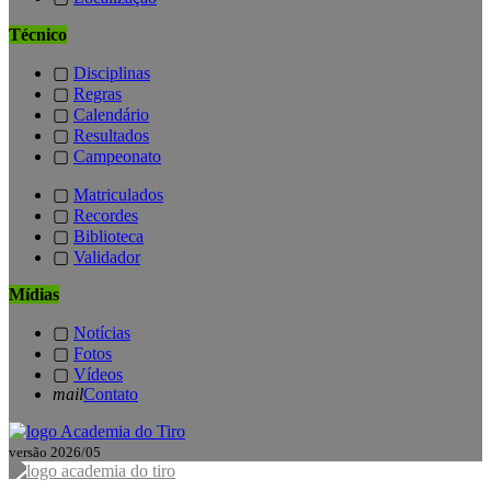
Técnico
▢
Disciplinas
▢
Regras
▢
Calendário
▢
Resultados
▢
Campeonato
▢
Matriculados
▢
Recordes
▢
Biblioteca
▢
Validador
Mídias
▢
Notícias
▢
Fotos
▢
Vídeos
mail
Contato
versão 2026/05