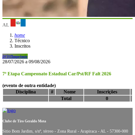
AL
home
Técnico
Inscritos
print
Imprimir
28/07/2026 a 09/08/2026
7ª Etapa Campeonato Estadual Car/Pst/RF Falt 2026
(evento de outra entidade)
Disciplina
#
Nome
Inscrições
Total
0
Clube de Tiro Geraldo Mota
Sitio Bom Jardim, s/nº, térreo - Zona Rural - Arapiraca - AL - 57300-000