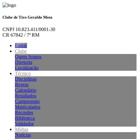
Clube de Tiro Geraldo Mota
CNPJ 10.823.411/0001-30
CR 67842 / 7ª RM
Entrar
Clube
Quem Somos
Diretoria
Localização
Técnico
Disciplinas
Regras
Calendário
Resultados
Campeonato
Matriculados
Recordes
Biblioteca
Validador
Mídias
Notícias