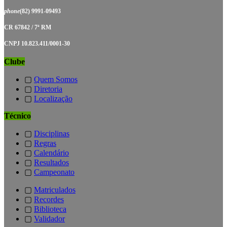
phone
(82) 9991-09493
CR 67842 / 7ª RM
CNPJ 10.823.411/0001-30
Clube
▢
Quem Somos
▢
Diretoria
▢
Localização
Técnico
▢
Disciplinas
▢
Regras
▢
Calendário
▢
Resultados
▢
Campeonato
▢
Matriculados
▢
Recordes
▢
Biblioteca
▢
Validador