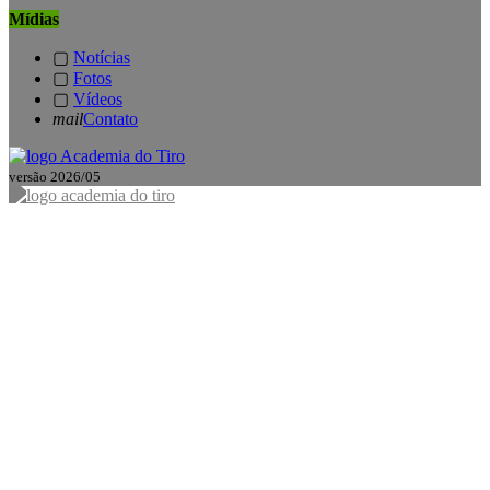
Mídias
▢
Notícias
▢
Fotos
▢
Vídeos
mail
Contato
versão 2026/05