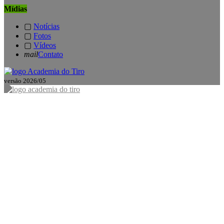
Mídias
▢
Notícias
▢
Fotos
▢
Vídeos
mail
Contato
versão 2026/05