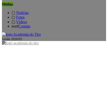
Mídias
▢
Notícias
▢
Fotos
▢
Vídeos
mail
Contato
versão 2026/05