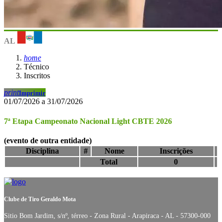
AL
home
Técnico
Inscritos
print
Imprimir
01/07/2026 a 31/07/2026
7ª Etapa Campeonato Nacional Light CBTE 2026
(evento de outra entidade)
Disciplina
#
Nome
Inscrições
Total
0
Clube de Tiro Geraldo Mota
Sitio Bom Jardim, s/nº, térreo - Zona Rural - Arapiraca - AL - 57300-000