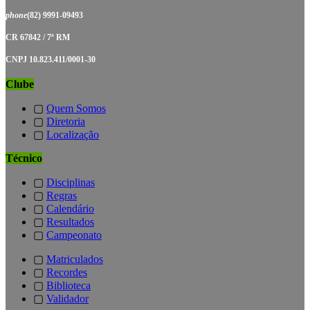
phone
(82) 9991-09493
CR 67842 / 7ª RM
CNPJ 10.823.411/0001-30
Clube
▢
Quem Somos
▢
Diretoria
▢
Localização
Técnico
▢
Disciplinas
▢
Regras
▢
Calendário
▢
Resultados
▢
Campeonato
▢
Matriculados
▢
Recordes
▢
Biblioteca
▢
Validador