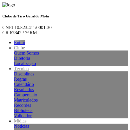
Clube de Tiro Geraldo Mota
CNPJ 10.823.411/0001-30
CR 67842 / 7ª RM
Entrar
Clube
Quem Somos
Diretoria
Localização
Técnico
Disciplinas
Regras
Calendário
Resultados
Campeonato
Matriculados
Recordes
Biblioteca
Validador
Mídias
Notícias